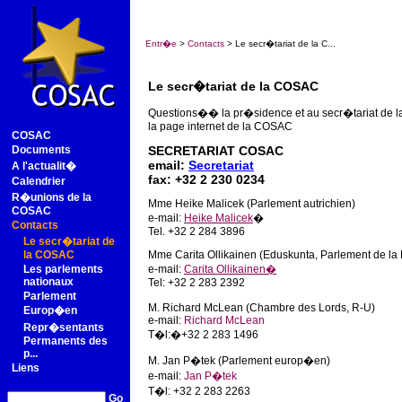
Entr�e
>
Contacts
> Le secr�tariat de la C...
Le secr�tariat de la COSAC
Questions�� la pr�sidence et au secr�tariat de l
la page internet de la COSAC
COSAC
Documents
SECRETARIAT COSAC
email:
Secretariat
A l'actualit�
fax: +32 2 230 0234
Calendrier
R�unions de la
Mme Heike Malicek (Parlement autrichien)
COSAC
e-mail:
Heike Malicek
�
Contacts
Tel. +32 2 284 3896
Le secr�tariat de
la COSAC
Mme Carita Ollikainen (Eduskunta, Parlement de la 
Les parlements
e-mail:
Carita Ollikainen�
nationaux
Tel: +32 2 283 2392
Parlement
M. Richard McLean (Chambre des Lords, R-U)
Europ�en
e-mail:
Richard McLean
Repr�sentants
T�l:�+32 2 283 1496
Permanents des
p...
M. Jan P�tek (Parlement europ�en)
Liens
e-mail:
Jan P�tek
T�l: +32 2 283 2263
Go