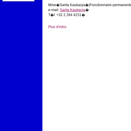
Mme�Sarita Kaukaoja�(Fonctionnaire permanent
e-mail:
Sarita Kaukaoja
�
T�l: +32 2 284 4231�
Plus d'infos