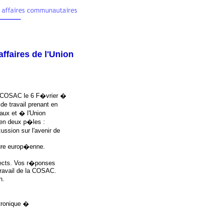
faires de l'Union
la COSAC le 6 F�vrier �
e travail prenant en
aux et � l'Union
en deux p�les :
ussion sur l'avenir de
ture europ�enne.
pects. Vos r�ponses
travail de la COSAC.
n.
ctronique �