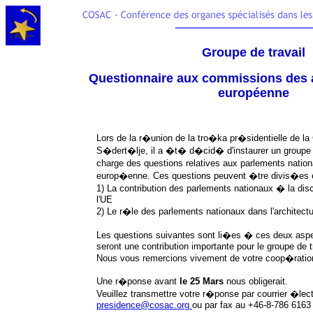
Groupe de travail
Questionnaire aux commissions des af
européenne
Lors de la r�union de la tro�ka pr�sidentielle de 
S�dert�lje, il a �t� d�cid� d'instaurer un groupe d
charge des questions relatives aux parlements nation
europ�enne. Ces questions peuvent �tre divis�es 
1) La contribution des parlements nationaux � la disc
l'UE
2) Le r�le des parlements nationaux dans l'architec
Les questions suivantes sont li�es � ces deux as
seront une contribution importante pour le groupe de 
Nous vous remercions vivement de votre coop�ratio
Une r�ponse avant
le 25 Mars
nous obligerait.
Veuillez transmettre votre r�ponse par courrier �le
presidence@cosac.org
ou par fax au +46-8-786 6163