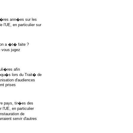
i�res ann�es sur les
 l'UE, en particulier sur
ion a �t� faite ?
e vous jugez
uli�res afin
oqu�s lors du Trait� de
anisation d'audiences
ent prises
re pays, tir�es des
l'UE, en particulier
instauration de
aient servir d'autres