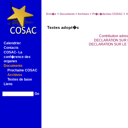
Entr�e
>
Documents
>
Archives
>
Pr�c�dentes COSAC
>
X
Textes adopt�s
Contribution adre
DECLARATION SUR 
Calendrier
DECLARATION SUR LE
Contacts
COSAC- La
conf�rence des
organes
Documents
Prochaine COSAC
Archives
Textes de base
Liens
Go