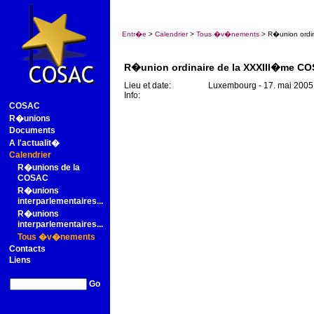
Entr�e
>
Calendrier
>
Tous �v�nements
> R�union ordina
R�union ordinaire de la XXXIII�me C
Lieu et date:
Luxembourg - 17. mai 2005 
Info:
COSAC
R�unions
Documents
A l'actualit�
Calendrier
R�unions de la
COSAC
R�unions
interparlementaires...
R�unions
interparlementaires...
Tous �v�nements
Contacts
Liens
Go