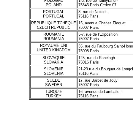
POLOGNE
1-3, rue de Talleyrand -
POLAND
75343 Paris Cedex 07
PORTUGAL
3, rue de Noisiel -
PORTUGAL
75116 Paris
REPUBLIQUE TCHEQUE
15, avenue Charles Floquet
CZECH REPUBLIC
75007 Paris
ROUMANIE
5-7, rue de l'Exposition
ROUMANIA
75007 Paris
ROYAUME UNI
35, rue du Faubourg Saint-Hon
UNITED KINGDOM
75008 Paris
SLOVAQUIE
125, rue du Ranelagh -
SLOVAKIA
75016 Paris
SLOVENIE
21-23 rue du Bouquet de Long
SLOVENIA
75116 Paris
SUEDE
17, rue Barbet de Jouy
SWEDEN
75007 Paris
TURQUIE
16, avenue de Lamballe -
TURKEY
75116 Paris