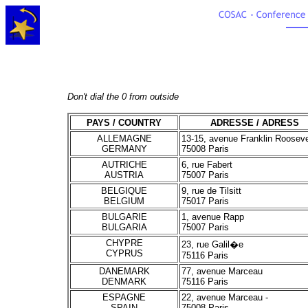
Don't dial the 0 from outside
PAYS / COUNTRY
ADRESSE / ADRESS
ALLEMAGNE
13-15, avenue Franklin Rooseve
GERMANY
75008 Paris
AUTRICHE
6, rue Fabert
AUSTRIA
75007 Paris
BELGIQUE
9, rue de Tilsitt
BELGIUM
75017 Paris
BULGARIE
1, avenue Rapp
BULGARIA
75007 Paris
CHYPRE
23, rue Galil�e
CYPRUS
75116 Paris
DANEMARK
77, avenue Marceau
DENMARK
75116 Paris
ESPAGNE
22, avenue Marceau -
SPAIN
75008 Paris